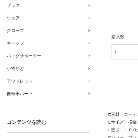
ザック
ウェア
グローブ
購入数
キャップ
バッグサポーター
小物など
アウトレット
自転車パーツ
□素材 コー
コンテンツを読む
□サイズ 横幅
□重さ １００
□カラー ブラ