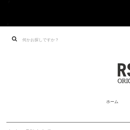
「
」
ホーム