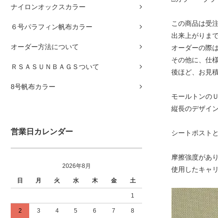
ナイロンオックスカラー
この商品は受
６号パラフィン帆布カラー
出来上がりまで
オーダー方法について
オーダーの際
その他に、仕
ＲＳＡＳＵＮＢＡＧＳついて
後ほど、お見
8号帆布カラー
モールトンの
縦長のデザイ
営業日カレンダー
シートポスト
摩擦強度があ
2026年8月
使用したキャ
日
月
火
水
木
金
土
1
2
3
4
5
6
7
8