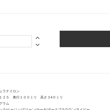
デュラナイロン
１２５ 奥行１００ミリ 高さ３4０ミリ
グラム
ック/ベージュ/グリーン/カーキ/ダークブラウウン/ネイビー