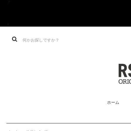
「
」
ホーム