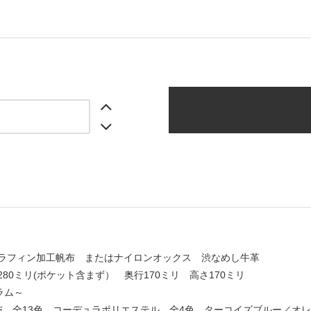
パラフィン加工帆布 またはナイロンオックス 渋なめし牛革
280ミリ(ポケット含まず） 奥行170ミリ 高さ170ミリ
ラム～
布 全13色 コーデュラポリエステル 全4色 ターコイズブルー／オ