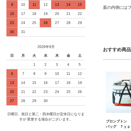
9
10
11
12
13
14
15
蓋の内側には
16
17
18
19
20
21
22
23
24
25
26
27
28
29
30
31
2026年9月
おすすめ商品
日
月
火
水
木
金
土
1
2
3
4
5
6
7
8
9
10
11
12
13
14
15
16
17
18
19
20
21
22
23
24
25
26
27
28
29
30
日曜日、祝日と第二・四水曜日が定休日になりま
すが 変更する場合がございます。
ブロンプトン 
バッグ Ｔｙｐ