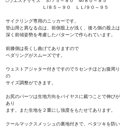
□ウエストサイズ Ｓ/７５～８０ Ｍ/８０～８５
Ｌ/８５～９０ ＬＬ/９０～９５
サイクリング専用のニッカーです。
登山用と異なる点は、前側股上が浅く、後ろ側の股上は
深く前傾姿勢を考慮したパターンで作られています。
前膝側は長くし曲げてありますので
ペダリングがスムーズです。
ウェストアジャター付きですので５センチほどお腹周り
の
サイズ調整ができます。
お尻のパーツは生地方向をバイヤスに裁つことで伸びが
あり
ます。また生地を２重にし強度をもたせてあります。
クールマックスメッシュの裏地付きで、ベタツキを防い